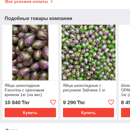
Все условия оплаты
Подобные товары компании
Яйца шоколадные
Яйца шоколадные с
Шок
Favorina с ореховым
рисунком Зайчика 1 кг
ОРА
кремом 1кг (на вес)
1кг 
10 840
9 290
8 4
₸/кг
₸/кг
Купить
Купить