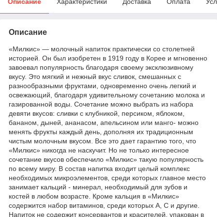
Описание
Характеристики
Доставка
Оплата
Усл
Описание
«Милкис» — молочный напиток практически со столетней
историей
.
Он был изобретен в 1919 году в Корее и мгновенно
завоевал популярность благодаря своему эксклюзивному
вкусу. Это мягкий и нежный вкус сливок, смешанных с
разнообразными фруктами, одновременно очень легкий и
освежающий, благодаря удивительному сочетанию молока и
газированной воды. Сочетание можно выбрать из набора
девяти вкусов: сливки с клубникой, персиком, яблоком,
бананом, дыней, ананасом, апельсином или манго- можно
менять фрукты каждый день, дополняя их традиционным
чистым молочным вкусом. Все это дает гарантию того, что
«Милкис» никогда не наскучит. Но не только интересное
сочетание вкусов обеспечило «Милкис» такую популярность
по всему миру. В состав напитка входит целый комплекс
необходимых микроэлементов, среди которых главное место
занимает кальций - минерал, необходимый для зубов и
костей в любом возрасте. Кроме кальция в «Милкис»
содержится набор витаминов, среди которых А, С и другие.
Напиток не содержит консервантов и красителей, упакован в