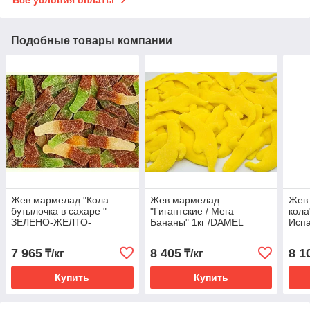
Подобные товары компании
Жев.мармелад "Кола
Жев.мармелад
Жев
бутылочка в сахаре "
"Гигантские / Мега
кола
ЗЕЛЕНО-ЖЕЛТО-
Бананы" 1кг /DAMEL
Испа
КОРИЧНЕВАЯ 1кг /DAMEL
Испания/ (Halal)
Испания/
7 965
8 405
8 1
₸/кг
₸/кг
Купить
Купить